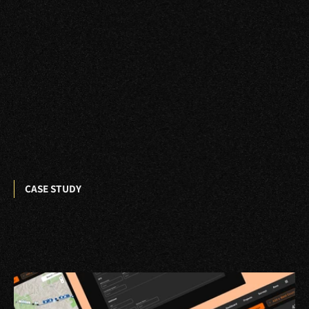
CASE STUDY
g
i
v
i
n
g
d
e
v
s
m
o
r
e
t
i
m
e
t
o
b
u
i
l
d
,
m
a
k
i
n
g
l
e
s
s
d
e
s
i
g
n
d
e
c
i
s
i
o
n
s